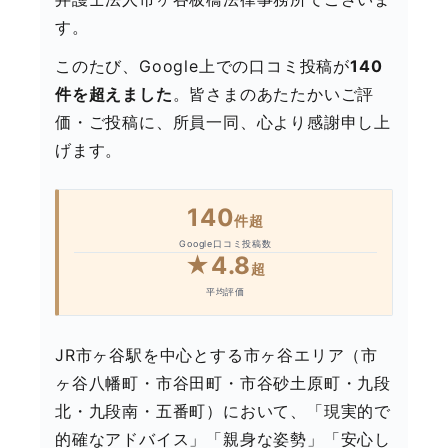
す。
このたび、Google上での口コミ投稿が
140
件を超えました
。皆さまのあたたかいご評
価・ご投稿に、所員一同、心より感謝申し上
げます。
140
件超
Google口コミ投稿数
★4.8
超
平均評価
JR市ヶ谷駅を中心とする市ヶ谷エリア（市
ヶ谷八幡町・市谷田町・市谷砂土原町・九段
北・九段南・五番町）において、「現実的で
的確なアドバイス」「親身な姿勢」「安心し