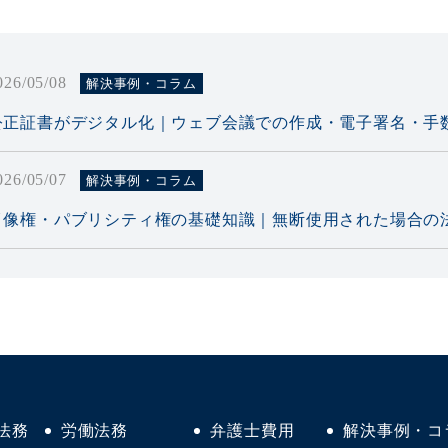
026/05/08
解決事例・コラム
公正証書がデジタル化｜ウェブ会議での作成・電子署名・手
026/05/07
解決事例・コラム
肖像権・パブリシティ権の基礎知識｜無断使用された場合の
026/03/27
解決事例・コラム
後遺障害７級の症状と認定基準は？申請の流れ・慰謝料相場
026/03/18
解決事例・コラム
脇道から出てきた車に衝突された！側面衝突の過失割合を事
法務
労働法務
弁護士費用
解決事例・コ