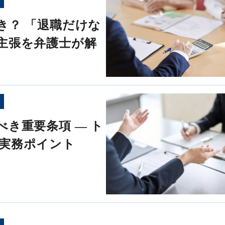
き？ 「退職だけな
主張を弁護士が解
き重要条項 ― ト
実務ポイント