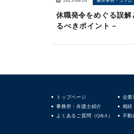
2025/08/26
解決事例・コラム
休職発令をめぐる誤解
るべきポイント－
トップページ
企業
事務所・弁護士紹介
相続
よくあるご質問（Q&A）
不動